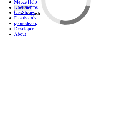
Mapas Help
Mapas
Documentos
español
GeoStories
English
Dashboards
geonode.org
Developers
About