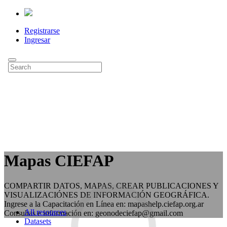
Registrarse
Ingresar
Mapas CIEFAP
COMPARTIR DATOS, MAPAS, CREAR PUBLICACIONES Y
VISUALIZACIÓNES DE INFORMACIÓN GEOGRÁFICA.
Ingrese a la Capacitación en Línea en: mapashelp.ciefap.org.ar
All resources
Consultas e información en: geonodeciefap@gmail.com
Datasets